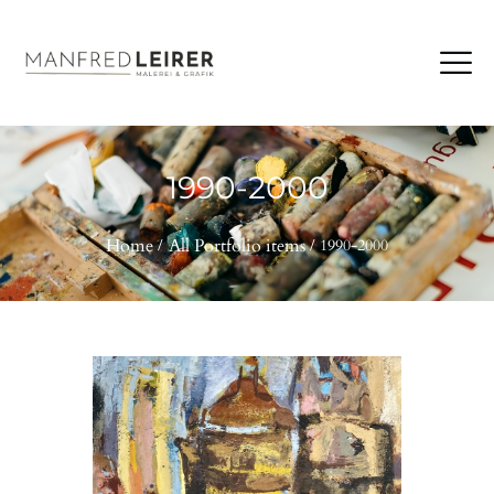
1990-2000
Home
All Portfolio items
1990-2000
HOME
BIOGRAFIE
PORTFOLIO
AUSSTELLUNGEN
AKTUELLES
KONTAKT